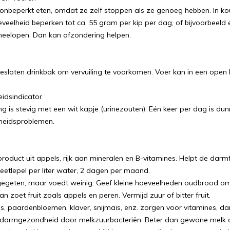
onbeperkt eten, omdat ze zelf stoppen als ze genoeg hebben. In ko
oeveelheid beperken tot ca. 55 gram per kip per dag, of bijvoorbee
meelopen. Dan kan afzondering helpen.
gesloten drinkbak om vervuiling te voorkomen. Voer kan in een op
idsindicator
g is stevig met een wit kapje (urinezouten). Eén keer per dag is dun
heidsproblemen.
 product uit appels, rijk aan mineralen en B-vitamines. Helpt de darm
eetlepel per liter water, 2 dagen per maand.
egeten, maar voedt weinig. Geef kleine hoeveelheden oudbrood om
n zoet fruit zoals appels en peren. Vermijd zuur of bitter fruit.
s, paardenbloemen, klaver, snijmaïs, enz. zorgen voor vitamines, 
 darmgezondheid door melkzuurbacteriën. Beter dan gewone melk o