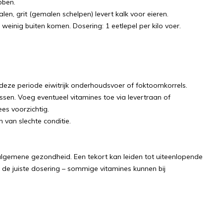
bben.
len, grit (gemalen schelpen) levert kalk voor eieren.
 weinig buiten komen. Dosering: 1 eetlepel per kilo voer.
 in deze periode eiwitrijk onderhoudsvoer of foktoomkorrels.
ssen. Voeg eventueel vitamines toe via levertraan of
ees voorzichtig.
 van slechte conditie.
 algemene gezondheid. Een tekort kan leiden tot uiteenlopende
de juiste dosering – sommige vitamines kunnen bij