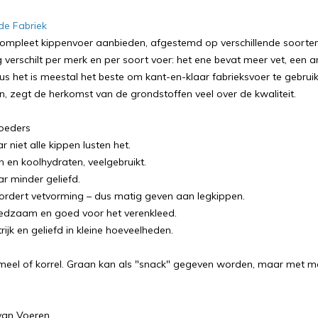
de Fabriek
 compleet kippenvoer aanbieden, afgestemd op verschillende soorten 
g verschilt per merk en per soort voer: het ene bevat meer vet, een 
dus het is meestal het beste om kant-en-klaar fabrieksvoer te gebruike
en, zegt de herkomst van de grondstoffen veel over de kwaliteit.
oeders
niet alle kippen lusten het.
en en koolhydraten, veelgebruikt.
 minder geliefd.
vordert vetvorming – dus matig geven aan legkippen.
edzaam en goed voor het verenkleed.
rijk en geliefd in kleine hoeveelheden.
s meel of korrel. Graan kan als "snack" gegeven worden, maar met ma
van Voeren