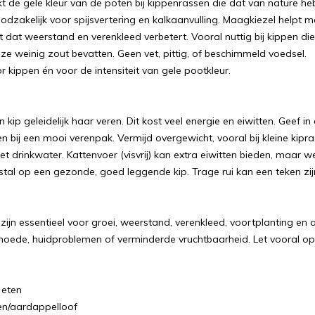
kt de gele kleur van de poten bij kippenrassen die dat van nature he
odzakelijk voor spijsvertering en kalkaanvulling. Maagkiezel helpt ma
et dat weerstand en verenkleed verbetert. Vooral nuttig bij kippen die
s ze weinig zout bevatten. Geen vet, pittig, of beschimmeld voedsel.
 kippen én voor de intensiteit van gele pootkleur.
en kip geleidelijk haar veren. Dit kost veel energie en eiwitten. Geef
 bij een mooi verenpak. Vermijd overgewicht, vooral bij kleine kipra
t drinkwater. Kattenvoer (visvrij) kan extra eiwitten bieden, maar w
stal op een gezonde, goed leggende kip. Trage rui kan een teken zijn
zijn essentieel voor groei, weerstand, verenkleed, voortplanting en
oede, huidproblemen of verminderde vruchtbaarheid. Let vooral op 
 eten
en/aardappelloof