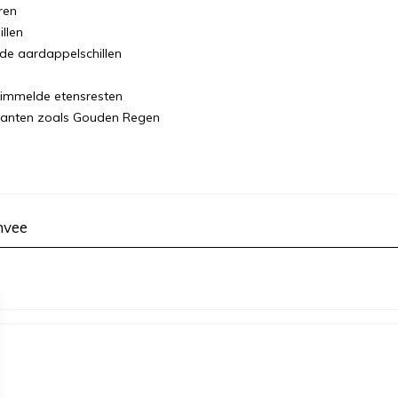
ren
llen
de aardappelschillen
chimmelde etensresten
 planten zoals Gouden Regen
mvee