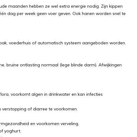
ude maanden hebben ze wel extra energie nodig. Zijn kippen
ld één dag per week geen voer geven. Ook hanen worden snel te
en bak, voederhuis of automatisch systeem aangeboden worden.
ne, bruine ontlasting normaal (lege blinde darm). Afwijkingen
flora, voorkomt algen in drinkwater en kan infecties
 verstopping of diarree te voorkomen.
darmgezondheid en voorkomen verveling.
f yoghurt.