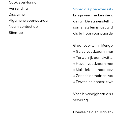
Cookieverklaring
Verzending
Volledig Kippenvoer uit 
Disclaimer
Er zijn veel merken die
Algemene voorwaarden
de rui). De samenstellin
Neem contact op
samenstellen is lastig, 
Sitemap
als bij hooi voor paard
Graansoorten in Mengv
• Gerst: voedzaam, maar 
• Tarwe: rijk aan eiwitt
• Haver: voedzaam maar
• Maïs: lekker, maar be
• Zonnebloempitten: vo
• Erwten en bonen: eiwit
Voer is verkrijgbaar al
verveling.
Hoeveelheid en Manier 