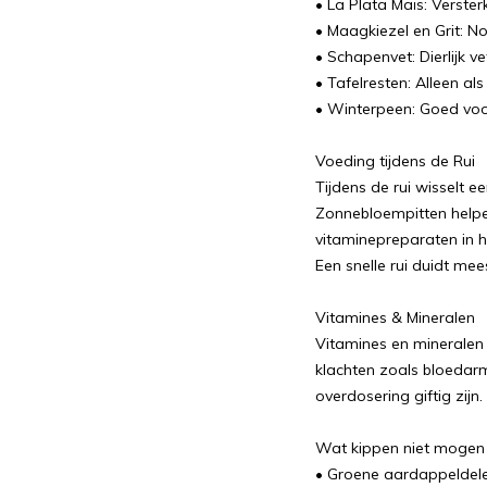
• La Plata Maïs: Verster
• Maagkiezel en Grit: No
• Schapenvet: Dierlijk v
• Tafelresten: Alleen al
• Winterpeen: Goed voor
Voeding tijdens de Rui
Tijdens de rui wisselt e
Zonnebloempitten helpen
vitaminepreparaten in he
Een snelle rui duidt mee
Vitamines & Mineralen
Vitamines en mineralen 
klachten zoals bloedarm
overdosering giftig zijn.
Wat kippen niet mogen
• Groene aardappeldel